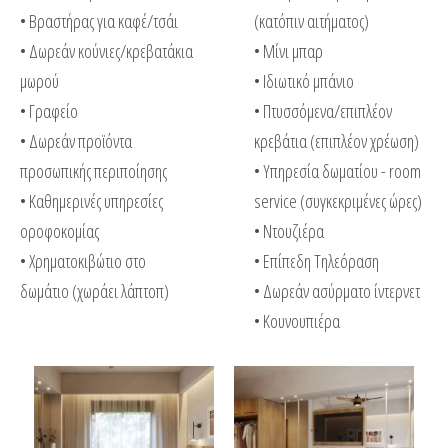
• Βραστήρας για καφέ/τσάι
(κατόπιν αιτήματος)
• Δωρεάν κούνιες/κρεβατάκια
• Μίνι μπαρ
μωρού
• Ιδιωτικό μπάνιο
• Γραφείο
• Πτυσσόμενα/επιπλέον
• Δωρεάν προϊόντα
κρεβάτια (επιπλέον χρέωση)
προσωπικής περιποίησης
• Υπηρεσία δωματίου - room
• Καθημερινές υπηρεσίες
service (συγκεκριμένες ώρες)
οροφοκομίας
• Ντουζιέρα
• Χρηματοκιβώτιο στο
• Επίπεδη Τηλεόραση
δωμάτιο (χωράει λάπτοπ)
• Δωρεάν ασύρματο ίντερνετ
• Κουνουπιέρα