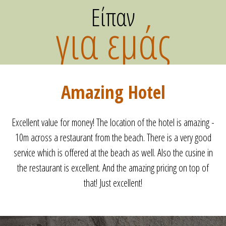
Είπαν
για εμάς
Perfect
Perfect holiday. Clean room. Friendly staff. WIFI on the beach.
Very close to the beach. See you next year.